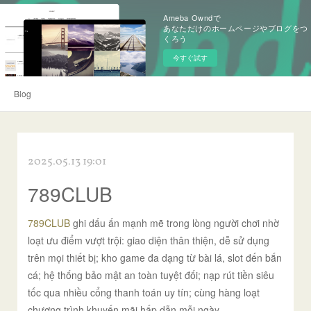
Ameba Owndで
あなただけのホームページやブログをつ
くろう
今すぐ試す
Blog
2025.05.13 19:01
789CLUB
789CLUB
ghi dấu ấn mạnh mẽ trong lòng người chơi nhờ
loạt ưu điểm vượt trội: giao diện thân thiện, dễ sử dụng
trên mọi thiết bị; kho game đa dạng từ bài lá, slot đến bắn
cá; hệ thống bảo mật an toàn tuyệt đối; nạp rút tiền siêu
tốc qua nhiều cổng thanh toán uy tín; cùng hàng loạt
chương trình khuyến mãi hấp dẫn mỗi ngày.