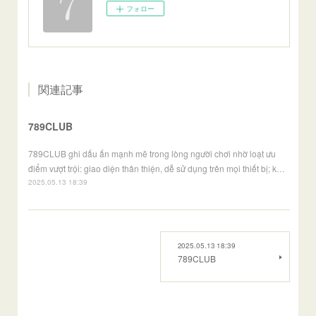
フォロー
関連記事
789CLUB
789CLUB ghi dấu ấn mạnh mẽ trong lòng người chơi nhờ loạt ưu
điểm vượt trội: giao diện thân thiện, dễ sử dụng trên mọi thiết bị; k…
2025.05.13 18:39
2025.05.13 18:39
789CLUB